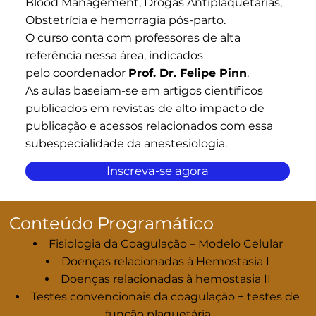
Blood Management, Drogas Antiplaquetárias,
Obstetrícia e hemorragia pós-parto.
O curso conta com professores de alta
referência nessa área, indicados
pelo coordenador
Prof. Dr. Felipe Pinn
.
As aulas baseiam-se em artigos científicos
publicados em revistas de alto impacto de
publicação e acessos relacionados com essa
subespecialidade da anestesiologia.
Inscreva-se agora
Conteúdo Programático
Fisiologia da Coagulação – Modelo Celular
Doenças relacionadas à Hemostasia I
Doenças relacionadas à hemostasia II
Testes convencionais da coagulação + testes de
função plaquetária